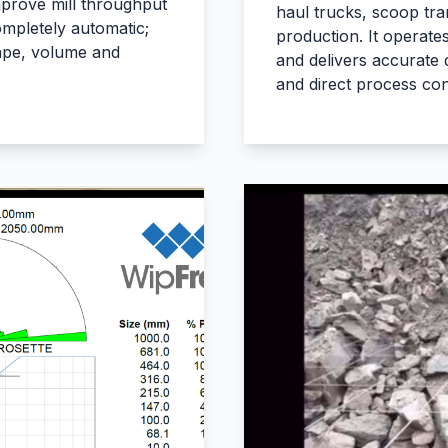
prove mill throughput
haul trucks, scoop tra
mpletely automatic;
production. It operate
hape, volume and
and delivers accurate d
and direct process con