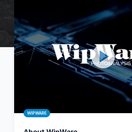
WIPWARE
About WipWare