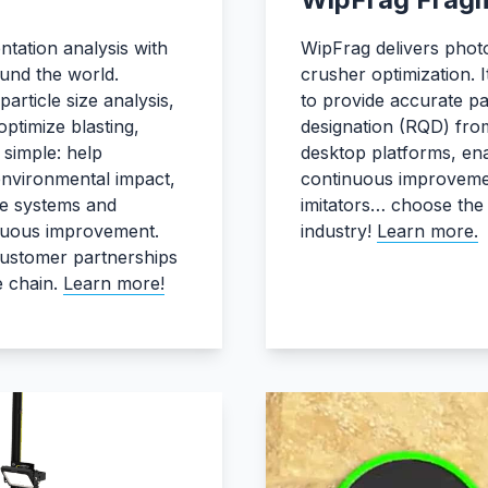
tation analysis with
WipFrag delivers photo
und the world.
crusher optimization.
article size analysis,
to provide accurate par
ptimize blasting,
designation (RQD) from
 simple: help
desktop platforms, enab
environmental impact,
continuous improvemen
le systems and
imitators… choose the 
tinuous improvement.
industry!
Learn more.
customer partnerships
e chain.
Learn more!