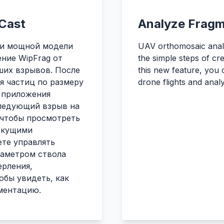
tCast
Analyze Fragm
й и мощной модели
UAV orthomosaic analy
ние WipFrag от
the simple steps of cr
ших взрывов. После
this new feature, you
ия частиц по размеру
drone flights and anal
 приложения
следующий взрыв на
, чтобы просмотреть
екущими
ете управлять
иаметром ствола
ерления,
обы увидеть, как
ментацию.