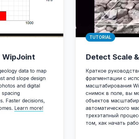
TUTORIAL
h WipJoint
Detect Scale &
 geology data to map
Краткое руководство
last and slope design
фрагментации с исп
photos and digital
масштабирования Wip
, spacing
снимок в поле, вы м
s. Faster decisions,
объектов масштабир
comes.
Learn more!
автоматического ма
трехэтапный процесс
том, как начать раб