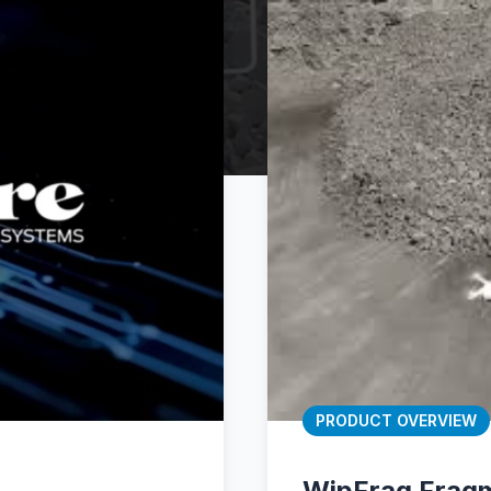
PRODUCT OVERVIEW
WipFrag Fragm