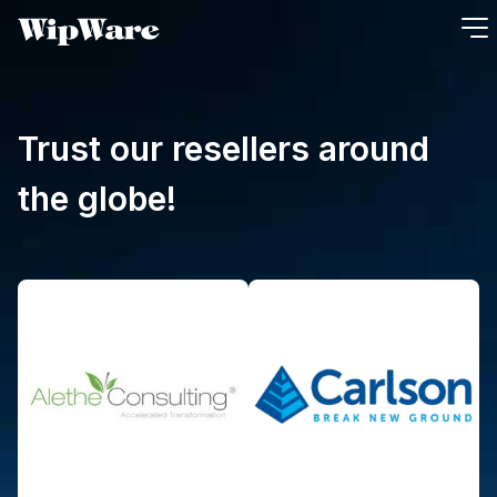
Aller
au
contenu
Trust our resellers around
the globe!