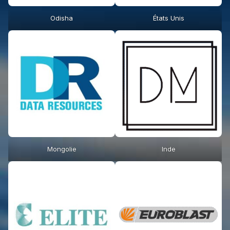
Odisha
États Unis
Mongolie
Inde