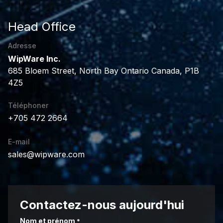
Head Office
Adresse
WipWare Inc.
685 Bloem Street, North Bay Ontario Canada, P1B
4Z5
Téléphoner
+705 472 2664
E-mail
sales@wipware.com
Contactez-nous aujourd'hui
Nom et prénom
*