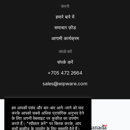
कंपनी
हमारे बारे में
समाचार फ़ीड
आगामी कार्यक्रम
संपर्क करें
ZH
संपर्क करें
TR
+705 472 2664
ES
RU
sales@wipware.com
PT
IT
गोपनीयता नीति
हम आपकी पसंद और बार-बार आने-जाने को याद
DE
नियम और शर्तें
करके आपको सबसे अधिक प्रासंगिक अनुभव देने
के लिए अपनी वेबसाइट पर कुकीज़ का उपयोग
FR
करते हैं। "स्वीकार करें" पर क्लिक करके, आप
सभी कुकीज़ के उपयोग के लिए सहमति देते हैं।